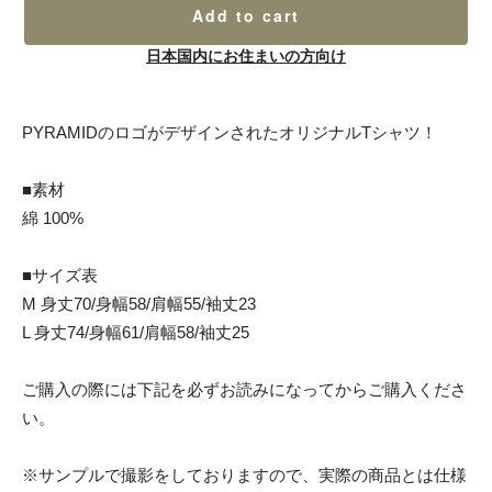
Add to cart
日本国内にお住まいの方向け
PYRAMIDのロゴがデザインされたオリジナルTシャツ！
■素材
綿 100%
■サイズ表
M 身丈70/身幅58/肩幅55/袖丈23
L 身丈74/身幅61/肩幅58/袖丈25
ご購入の際には下記を必ずお読みになってからご購入くださ
い。
※サンプルで撮影をしておりますので、実際の商品とは仕様