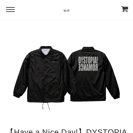
【Have a Nice Day!】DYSTOPIA