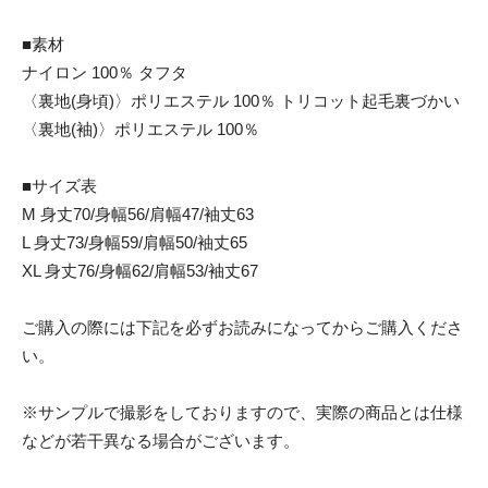
■素材
ナイロン 100％ タフタ
〈裏地(身頃)〉ポリエステル 100％ トリコット起毛裏づかい
〈裏地(袖)〉ポリエステル 100％
■サイズ表
M 身丈70/身幅56/肩幅47/袖丈63
L 身丈73/身幅59/肩幅50/袖丈65
XL 身丈76/身幅62/肩幅53/袖丈67
ご購入の際には下記を必ずお読みになってからご購入くださ
い。
※サンプルで撮影をしておりますので、実際の商品とは仕様
などが若干異なる場合がございます。