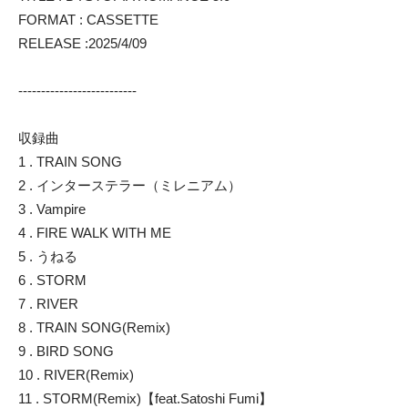
FORMAT : CASSETTE
RELEASE :2025/4/09
--------------------------
収録曲
1 . TRAIN SONG
2 . インターステラー（ミレニアム）
3 . Vampire
4 . FIRE WALK WITH ME
5 . うねる
6 . STORM
7 . RIVER
8 . TRAIN SONG(Remix)
9 . BIRD SONG
10 . RIVER(Remix)
11 . STORM(Remix)【feat.Satoshi Fumi】