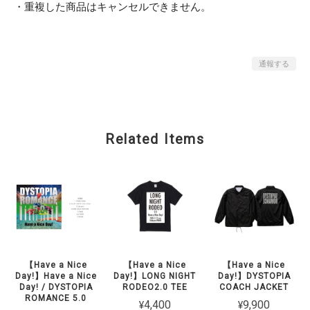
・重複した商品はキャンセルできません。
通報する
Related Items
【Have a Nice
【Have a Nice
【Have a Nice
Day!】Have a Nice
Day!】LONG NIGHT
Day!】DYSTOPIA
Day! / DYSTOPIA
RODEO2.0 TEE
COACH JACKET
ROMANCE 5.0
¥4,400
¥9,900