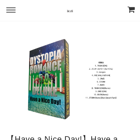
【Have a Nice Day!】Have a