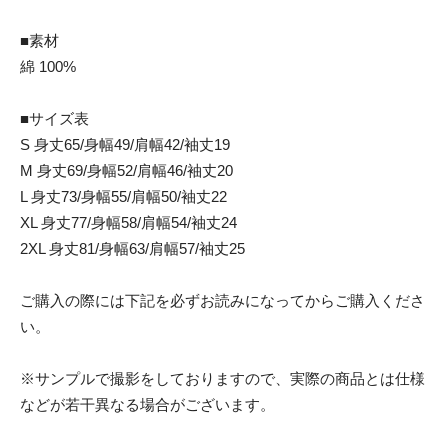
■素材
綿 100%
■サイズ表
S 身丈65/身幅49/肩幅42/袖丈19
M 身丈69/身幅52/肩幅46/袖丈20
L 身丈73/身幅55/肩幅50/袖丈22
XL 身丈77/身幅58/肩幅54/袖丈24
2XL 身丈81/身幅63/肩幅57/袖丈25
ご購入の際には下記を必ずお読みになってからご購入くださ
い。
※サンプルで撮影をしておりますので、実際の商品とは仕様
などが若干異なる場合がございます。