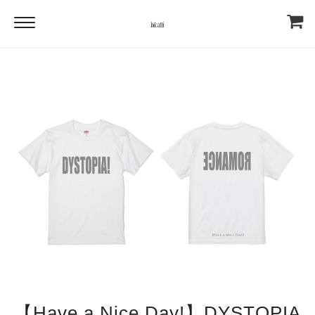
【Have a Nice Day!】DYSTOPIA