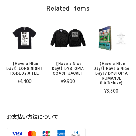
Related Items
【Have a Nice
【Have a Nice
【Have a Nice
Day!】LONG NIGHT
Day!】DYSTOPIA
Day!】Have a Nice
RODEO2.0 TEE
COACH JACKET
Day! / DYSTOPIA
ROMANCE
¥4,400
¥9,900
5.0(Deluxe)
¥3,300
お支払い方法について